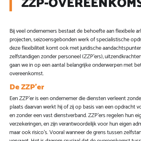
ZZP-OVEREENKOM
Bij veel ondernemers bestaat de behoefte aan flexibele arb
projecten, seizoensgebonden werk of specialistische opdrac
deze flexibiliteit komt ook met juridische aandachtspunten,
zelfstandigen zonder personeel (ZZP'ers), uitzendkracht
gaan we in op een aantal belangrijke onderwerpen met bet
overeenkomst.
De ZZP'er
Een ZZP'er is een ondernemer die diensten verleent zonder i
plaats daarvan werkt hij of zij op basis van een opdracht vo
en zonder een vast dienstverband. ZZP'ers regelen hun ei
verzekeringen, en zijn verantwoordelijk voor hun eigen adminis
maar ook risico’s. Vooral wanneer de grens tussen zelfstan