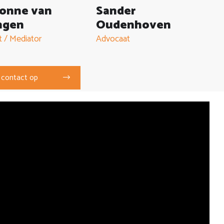
vonne van
Sander
ngen
Oudenhoven
 / Mediator
Advocaat
contact op