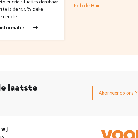
zijn er drie situaties denkbaar.
Rob de Hair
ste is de 100% zieke
mer die...
informatie
de laatste
Abonneer op ons Y
 wij
ie