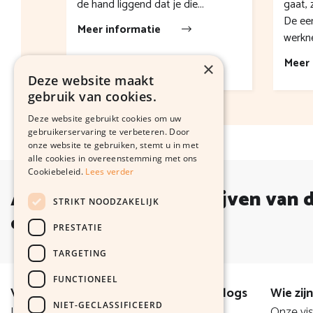
de hand liggend dat je die...
gaat, 
De eer
Meer informatie
werkne
Meer 
×
Deze website maakt
gebruik van cookies.
Deze website gebruikt cookies om uw
gebruikerservaring te verbeteren. Door
onze website te gebruiken, stemt u in met
alle cookies in overeenstemming met ons
Cookiebeleid.
Lees verder
Altijd op de hoogte blijven van 
STRIKT NOODZAKELIJK
ontwikkelingen?
PRESTATIE
TARGETING
FUNCTIONEEL
Voor de Zaak
Nieuws & Blogs
Wie zijn
NIET-GECLASSIFICEERD
Legal
Nieuws
Onze vis