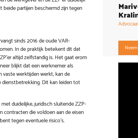
en de werkgever en de ZZP'er duidelijk
Mari
at beide partijen beschermd zijn tegen
Krali
Advocaat
rvangt sinds 2016 de oude VAR-
Neem 
omen. In de praktijk betekent dit dat
er altijd zelfstandig is. Het gaat erom
neer blijkt dat een werknemer als
n vaste werktijden werkt, kan de
 dienstbetrekking. Dit kan leiden tot
et duidelijke, juridisch sluitende ZZP-
n contracten die voldoen aan de eisen
nt tegen eventuele risico's.