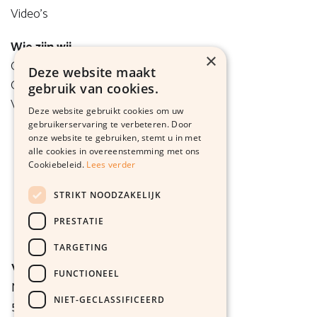
Video's
Wie zijn wij
×
Onze visie
Deze website maakt
Ons team
gebruik van cookies.
Vacatures
Deze website gebruikt cookies om uw
gebruikerservaring te verbeteren. Door
onze website te gebruiken, stemt u in met
alle cookies in overeenstemming met ons
Cookiebeleid.
Lees verder
STRIKT NOODZAKELIJK
PRESTATIE
TARGETING
Voor de Zaak Advocaten
FUNCTIONEEL
Noorderpoort 9
NIET-GECLASSIFICEERD
5916 PJ Venlo