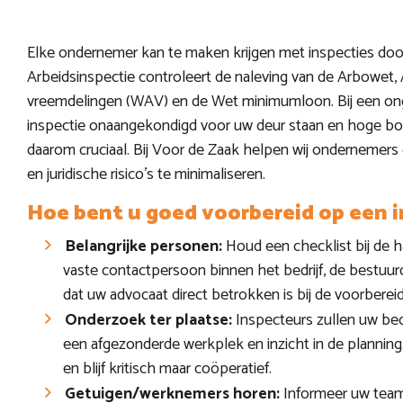
Elke ondernemer kan te maken krijgen met inspecties doo
Arbeidsinspectie controleert de naleving van de Arbowet, 
vreemdelingen (WAV) en de Wet minimumloon. Bij een ong
inspectie onaangekondigd voor uw deur staan en hoge bo
daarom cruciaal. Bij Voor de Zaak helpen wij ondernemers
en juridische risico’s te minimaliseren.
Hoe bent u goed voorbereid op een i
Belangrijke personen:
Houd een checklist bij de 
vaste contactpersoon binnen het bedrijf, de bestuurd
dat uw advocaat direct betrokken is bij de voorberei
Onderzoek ter plaatse:
Inspecteurs zullen uw bed
een afgezonderde werkplek en inzicht in de planning
en blijf kritisch maar coöperatief.
Getuigen/werknemers horen:
Informeer uw team 