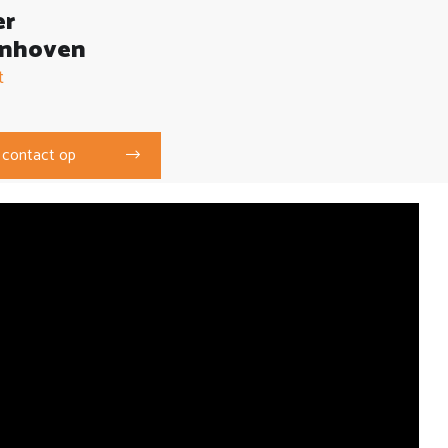
er
nhoven
t
contact op