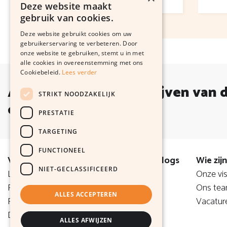
Deze website maakt
gebruik van cookies.
Deze website gebruikt cookies om uw
gebruikerservaring te verbeteren. Door
onze website te gebruiken, stemt u in met
alle cookies in overeenstemming met ons
Cookiebeleid.
Lees verder
Altijd op de hoogte blijven van 
STRIKT NOODZAKELIJK
ontwikkelingen?
PRESTATIE
TARGETING
FUNCTIONEEL
Voor de Zaak
Nieuws & Blogs
Wie zijn
NIET-GECLASSIFICEERD
Legal
Nieuws
Onze vis
Privacy policy
Video's
Ons te
ALLES ACCEPTEREN
Rechtsgebiedenregister
Vacatur
Disclaimer
ALLES AFWIJZEN