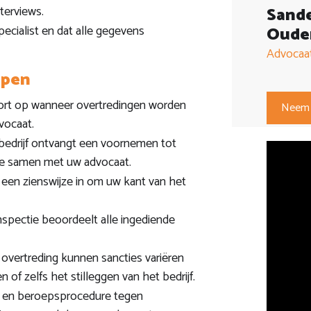
nterviews.
Sand
ecialist en dat alle gegevens
Oude
Advocaa
ppen
ort op wanneer overtredingen worden
Neem 
vocaat.
edrijf ontvangt een voornemen tot
tie samen met uw advocaat.
en zienswijze in om uw kant van het
spectie beoordeelt alle ingediende
 overtreding kunnen sancties variëren
 zelfs het stilleggen van het bedrijf.
- en beroepsprocedure tegen