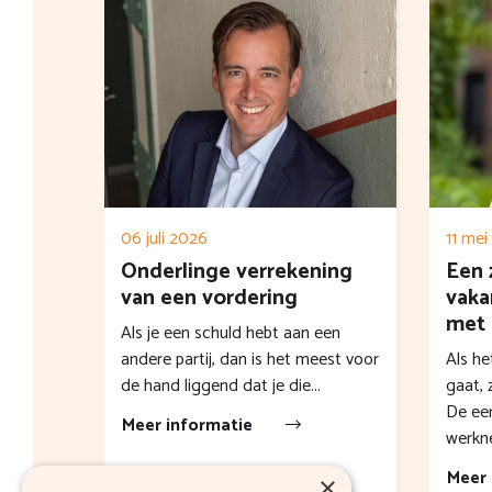
06 juli 2026
11 mei
Onderlinge verrekening
Een 
van een vordering
vaka
met 
Als je een schuld hebt aan een
andere partij, dan is het meest voor
Als he
de hand liggend dat je die...
gaat, 
De eer
Meer informatie
werkne
Meer 
×