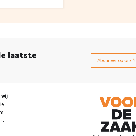
de laatste
Abonneer op ons Y
 wij
ie
am
es