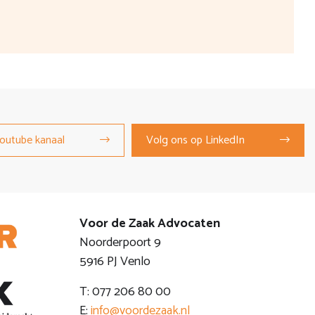
outube kanaal
Volg ons op LinkedIn
Voor de Zaak Advocaten
Noorderpoort 9
5916 PJ Venlo
T: 077 206 80 00
E:
info@voordezaak.nl