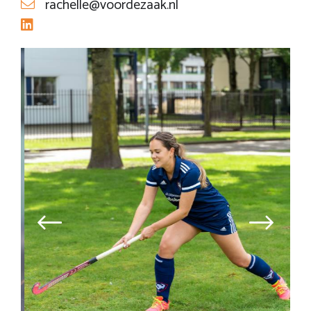
rachelle@voordezaak.nl