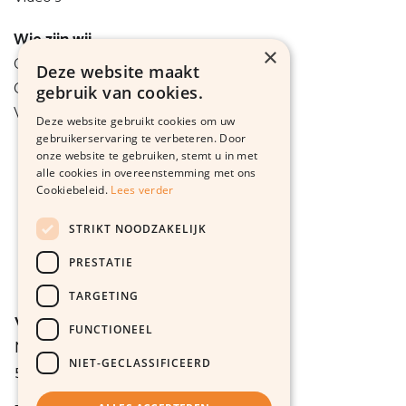
Wie zijn wij
×
Onze visie
Deze website maakt
Ons team
gebruik van cookies.
Vacatures
Deze website gebruikt cookies om uw
gebruikerservaring te verbeteren. Door
onze website te gebruiken, stemt u in met
alle cookies in overeenstemming met ons
Cookiebeleid.
Lees verder
STRIKT NOODZAKELIJK
PRESTATIE
TARGETING
Voor de Zaak Advocaten
FUNCTIONEEL
Noorderpoort 9
NIET-GECLASSIFICEERD
5916 PJ Venlo