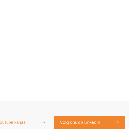
outube kanaal
Volg ons op LinkedIn