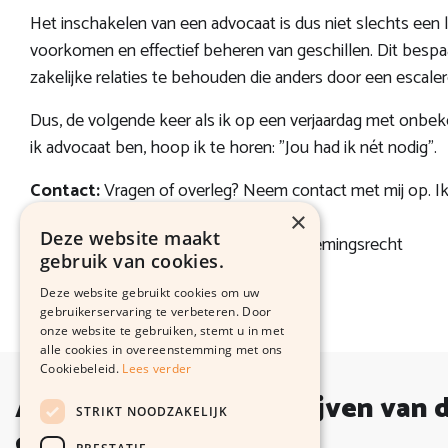
Het inschakelen van een advocaat is dus niet slechts een l
voorkomen en effectief beheren van geschillen. Dit bespaa
zakelijke relaties te behouden die anders door een escal
Dus, de volgende keer als ik op een verjaardag met onbeke
ik advocaat ben, hoop ik te horen: "Jou had ik nét nodig".
Contact:
Vragen of overleg?
Neem contact met mij op
. I
×
Deze website maakt
Rachelle van der Brug
, advocaat ondernemingsrecht
gebruik van cookies.
Deze website gebruikt cookies om uw
Terug naar overzicht
gebruikerservaring te verbeteren. Door
onze website te gebruiken, stemt u in met
alle cookies in overeenstemming met ons
Cookiebeleid.
Lees verder
Altijd op de hoogte blijven van 
STRIKT NOODZAKELIJK
ontwikkelingen?